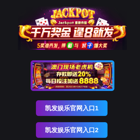
心
服务与支持
新闻资讯
九州酷游 - 九
炉膨胀水箱RP250
意大利进口不锈钢膨胀罐
国产膨胀罐
进口膨胀水箱CP
闻
九州酷游 - 九州酷游官网
走进九州酷游KU
九州酷游在线
联系我们