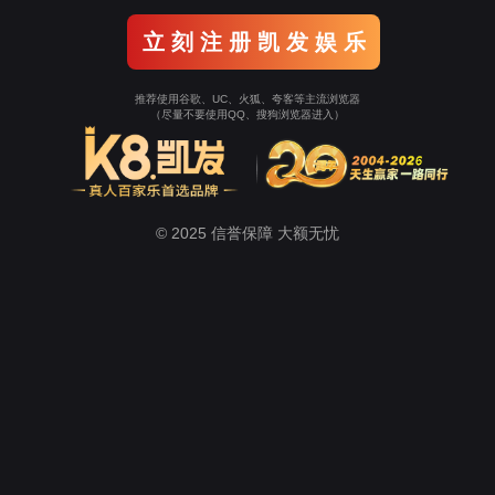
人民政府|大佬塞玩具无法走路作文
酷游官网
✿◈。
九州酷游官网登录
✿◈。
九州酷游体育官网
✿◈，
挥✿◈、区长于海洋对汛期重点工作进行了再安排✿◈、再部署✿
文✿◈、交通局✿◈、江北乡✿◈、金珠镇✿◈、乌拉街镇✿◈