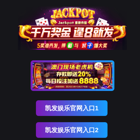
心
服务与支持
新闻资讯
九州酷游 - 九
炉膨胀水箱RP250
意大利进口不锈钢膨胀罐
国产膨胀罐
进口膨胀水箱CP
闻
九州酷游 - 九州酷游官网
走进九州酷游KU
九州酷游在线
联系我们