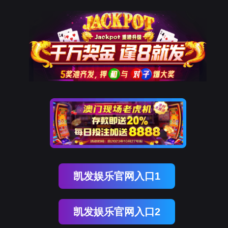
凯发娱乐官网入口1
凯发娱乐官网入口2