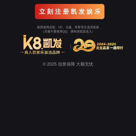
立 刻 注 册 凯 发 娱 乐
推荐使用谷歌、UC、火狐、夸客等主流浏览器
（尽量不要使用QQ、搜狗浏览器进入）
© 2025 信誉保障 大额无忧