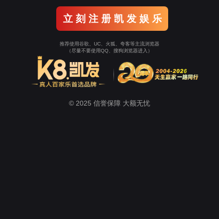
算产业|平凡父亲的麻辣小龙虾|按下
台
✿◈★✿。
九州酷游ku游官网最新地址
✿◈★✿，
九州酷游
✿
✿◈★✿，量子计算的基本计算单元为量子比特✿◈★✿，与经
◈★✿，量子计算在攻克复杂计算难题上展现出经典计算机难以